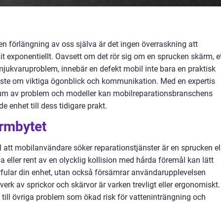
 en förlängning av oss själva är det ingen överraskning att
it exponentiellt. Oavsett om det rör sig om en sprucken skärm, e
mjukvaruproblem, innebär en defekt mobil inte bara en praktisk
miste om viktiga ögonblick och kommunikation. Med en expertis
ktrum av problem och modeller kan mobilreparationsbranschens
de enhet till dess tidigare prakt.
rmbytet
l att mobilanvändare söker reparationstjänster är en sprucken el
a eller rent av en olycklig kollision med hårda föremål kan lätt
örfular din enhet, utan också försämrar användarupplevelsen
rk av sprickor och skärvor är varken trevligt eller ergonomiskt.
ill övriga problem som ökad risk för vatteninträngning och