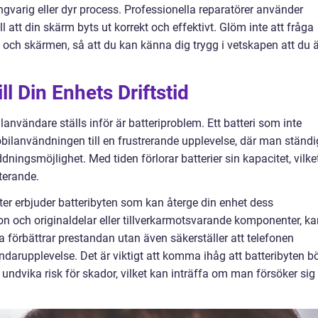
gvarig eller dyr process. Professionella reparatörer använder
ill att din skärm byts ut korrekt och effektivt. Glöm inte att fråga
 och skärmen, så att du kan känna dig trygg i vetskapen att du ä
ll Din Enhets Driftstid
nvändare ställs inför är batteriproblem. Ett batteri som inte
bilanvändningen till en frustrerande upplevelse, där man ständi
ningsmöjlighet. Med tiden förlorar batterier sin kapacitet, vilke
iterande.
ter erbjuder batteribyten som kan återge din enhet dess
on och originaldelar eller tillverkarmotsvarande komponenter, ka
a förbättrar prestandan utan även säkerställer att telefonen
darupplevelse. Det är viktigt att komma ihåg att batteribyten b
t undvika risk för skador, vilket kan inträffa om man försöker sig