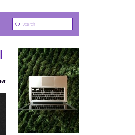
l
ner