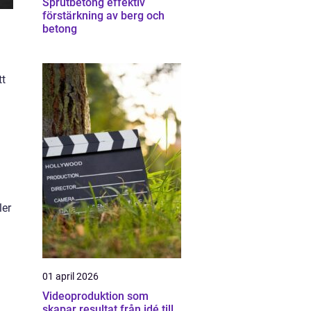
Sprutbetong effektiv
förstärkning av berg och
betong
tt
ler
01 april 2026
Videoproduktion som
skapar resultat från idé till