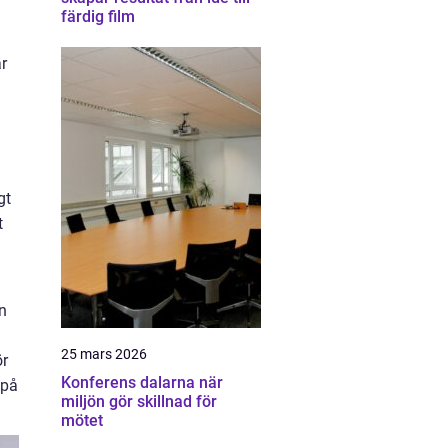
färdig film
r
gt
t
n
25 mars 2026
ör
Konferens dalarna när
 på
miljön gör skillnad för
mötet