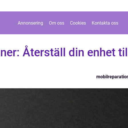
Annonsering
Om oss
Cookies
Kontakta oss
er: Återställ din enhet til
mobilreparatio