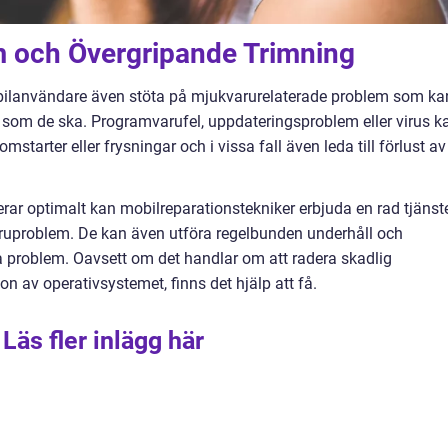
 och Övergripande Trimning
bilanvändare även stöta på mjukvarurelaterade problem som ka
a som de ska. Programvarufel, uppdateringsproblem eller virus k
tarter eller frysningar och i vissa fall även leda till förlust av
gerar optimalt kan mobilreparationstekniker erbjuda en rad tjänst
aruproblem. De kan även utföra regelbunden underhåll och
a problem. Oavsett om det handlar om att radera skadlig
ion av operativsystemet, finns det hjälp att få.
Läs fler inlägg här