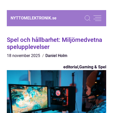
NYTTOMELEKTRONIK.
se
Spel och hållbarhet: Miljömedvetna
spelupplevelser
18 november 2025
Daniel Holm
editorial
,
Gaming & Spel