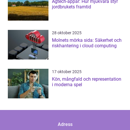
Agtech-appar: Hur mjukvara styr
jordbrukets framtid
28 oktober 2025
Molnets mörka sida: Säkerhet och
riskhantering i cloud computing
17 oktober 2025
Kön, mångfald och representation
i moderna spel
Adress