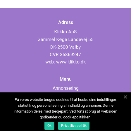
Adress
web:
www.klikko.dk
Menu
Annonsering
Om oss
På vores website bruges cookies til at huske dine indstillinger,
Cookies
statistik og personalisering af indhold og annoncer. Denne
information deles med tredjepart. Ved fortsat brug af websiden
Kontakta oss
godkender du cookiepolitikken.
Sitemap
Ok
Privatlivspolitik