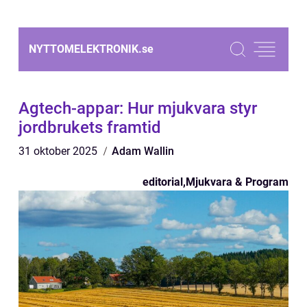
NYTTOMELEKTRONIK.
se
Agtech-appar: Hur mjukvara styr
jordbrukets framtid
31 oktober 2025
Adam Wallin
editorial
,
Mjukvara & Program