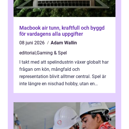
Macbook air tunn, kraftfull och byggd
för vardagens alla uppgifter
08 juni 2026
Adam Wallin
editorial
,
Gaming & Spel
I takt med att spelindustrin växer globalt har
frågan om kön, mångfald och
representation blivit alltmer central. Spel är
inte längre en nischad hobby, utan en
kulturfo...