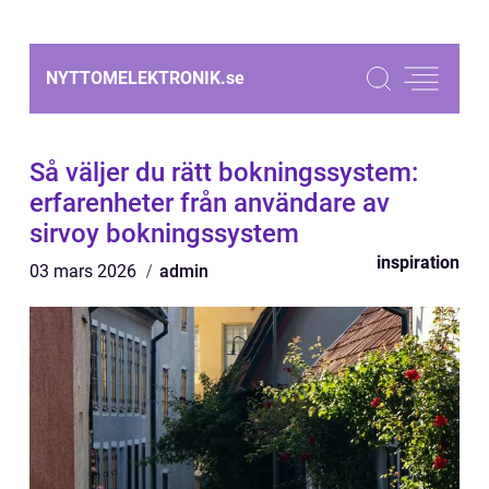
NYTTOMELEKTRONIK.
se
Så väljer du rätt bokningssystem:
erfarenheter från användare av
sirvoy bokningssystem
inspiration
03 mars 2026
admin