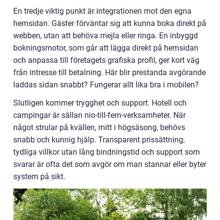
En tredje viktig punkt är integrationen mot den egna
hemsidan. Gäster förväntar sig att kunna boka direkt på
webben, utan att behöva mejla eller ringa. En inbyggd
bokningsmotor, som går att lägga direkt på hemsidan
och anpassa till företagets grafiska profil, ger kort väg
från intresse till betalning. Här blir prestanda avgörande
laddas sidan snabbt? Fungerar allt lika bra i mobilen?
Slutligen kommer trygghet och support. Hotell och
campingar är sällan nio-till-fem-verksamheter. När
något strular på kvällen, mitt i högsäsong, behövs
snabb och kunnig hjälp. Transparent prissättning,
tydliga villkor utan lång bindningstid och support som
svarar är ofta det som avgör om man stannar eller byter
system på sikt.