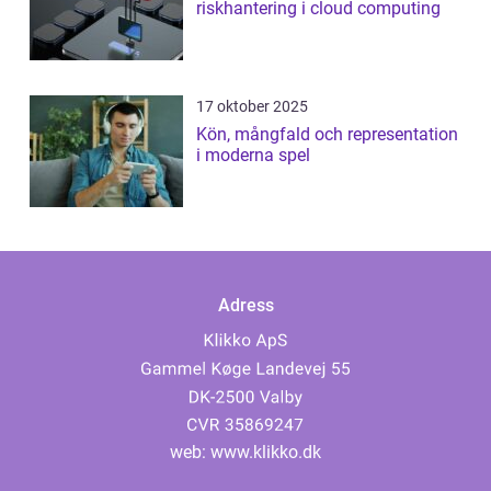
riskhantering i cloud computing
17 oktober 2025
Kön, mångfald och representation
i moderna spel
Adress
web:
www.klikko.dk