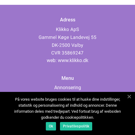
Adress
web:
www.klikko.dk
Menu
Annonsering
Om oss
På vores website bruges cookies til at huske dine indstillinger,
Cookies
statistik og personalisering af indhold og annoncer. Denne
information deles med tredjepart. Ved fortsat brug af websiden
Kontakta oss
godkender du cookiepolitikken.
Sitemap
Ok
Privatlivspolitik