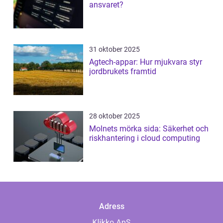
ansvaret?
31 oktober 2025
Agtech-appar: Hur mjukvara styr
jordbrukets framtid
28 oktober 2025
Molnets mörka sida: Säkerhet och
riskhantering i cloud computing
Adress