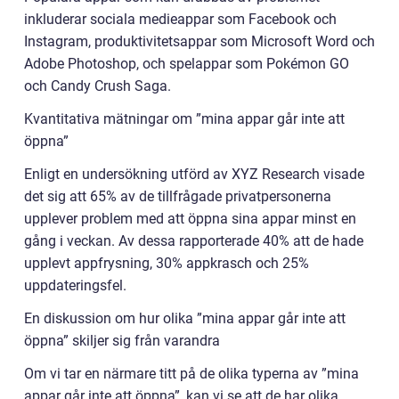
inkluderar sociala medieappar som Facebook och
Instagram, produktivitetsappar som Microsoft Word och
Adobe Photoshop, och spelappar som Pokémon GO
och Candy Crush Saga.
Kvantitativa mätningar om ”mina appar går inte att
öppna”
Enligt en undersökning utförd av XYZ Research visade
det sig att 65% av de tillfrågade privatpersonerna
upplever problem med att öppna sina appar minst en
gång i veckan. Av dessa rapporterade 40% att de hade
upplevt appfrysning, 30% appkrasch och 25%
uppdateringsfel.
En diskussion om hur olika ”mina appar går inte att
öppna” skiljer sig från varandra
Om vi tar en närmare titt på de olika typerna av ”mina
appar går inte att öppna”, kan vi se att de har olika