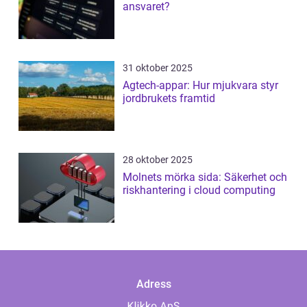
ansvaret?
31 oktober 2025
Agtech-appar: Hur mjukvara styr
jordbrukets framtid
28 oktober 2025
Molnets mörka sida: Säkerhet och
riskhantering i cloud computing
Adress