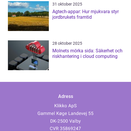
31 oktober 2025
Agtech-appar: Hur mjukvara styr
jordbrukets framtid
28 oktober 2025
Molnets mörka sida: Säkerhet och
riskhantering i cloud computing
Adress