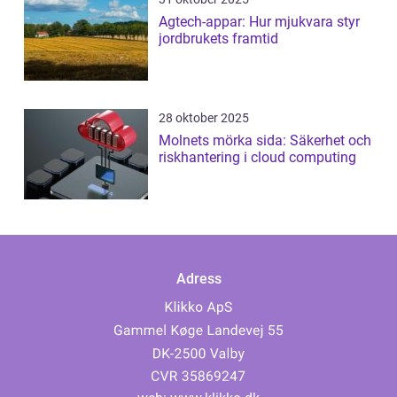
Agtech-appar: Hur mjukvara styr
jordbrukets framtid
28 oktober 2025
Molnets mörka sida: Säkerhet och
riskhantering i cloud computing
Adress