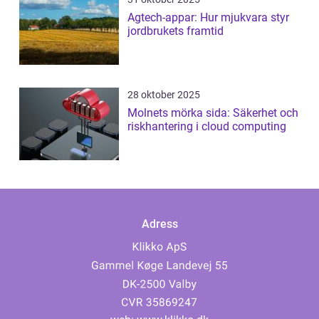
Agtech-appar: Hur mjukvara styr
jordbrukets framtid
28 oktober 2025
Molnets mörka sida: Säkerhet och
riskhantering i cloud computing
Adress