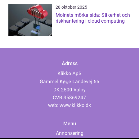
28 oktober 2025
Molnets mörka sida: Säkerhet och
riskhantering i cloud computing
Adress
web:
www.klikko.dk
Menu
Annonsering