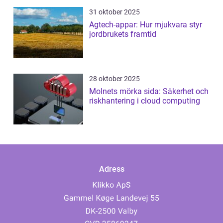
31 oktober 2025
Agtech-appar: Hur mjukvara styr
jordbrukets framtid
28 oktober 2025
Molnets mörka sida: Säkerhet och
riskhantering i cloud computing
Adress