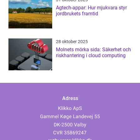
Agtech-appar: Hur mjukvara styr
jordbrukets framtid
28 oktober 2025
Molnets mörka sida: Säkerhet och
riskhantering i cloud computing
Adress