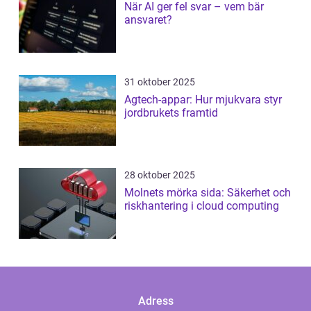
När AI ger fel svar – vem bär
ansvaret?
31 oktober 2025
Agtech-appar: Hur mjukvara styr
jordbrukets framtid
28 oktober 2025
Molnets mörka sida: Säkerhet och
riskhantering i cloud computing
Adress