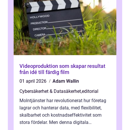
Videoproduktion som skapar resultat
från idé till färdig film
01 april 2026
Adam Wallin
Cybersäkerhet & Datasäkerhet
,
editorial
Molntjänster har revolutionerat hur företag
lagrar och hanterar data, med flexibilitet,
skalbarhet och kostnadseffektivitet som
stora fördelar. Men denna digitala
transformation kommer ...