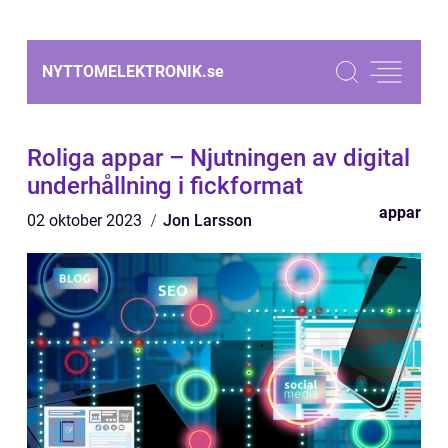
NYTTOMELEKTRONIK.
se
Roliga appar – Njutningen av digital
underhållning i fickformat
appar
02 oktober 2023
Jon Larsson