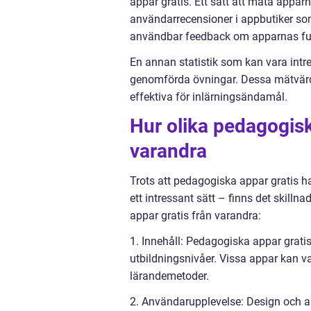
appar gratis. Ett sätt att mäta appa
användarrecensioner i appbutiker so
användbar feedback om apparnas fun
En annan statistik som kan vara intr
genomförda övningar. Dessa mätvärd
effektiva för inlärningsändamål.
Hur olika pedagogiska
varandra
Trots att pedagogiska appar gratis 
ett intressant sätt – finns det skill
appar gratis från varandra:
1. Innehåll: Pedagogiska appar grati
utbildningsnivåer. Vissa appar kan v
lärandemetoder.
2. Användarupplevelse: Design och anv