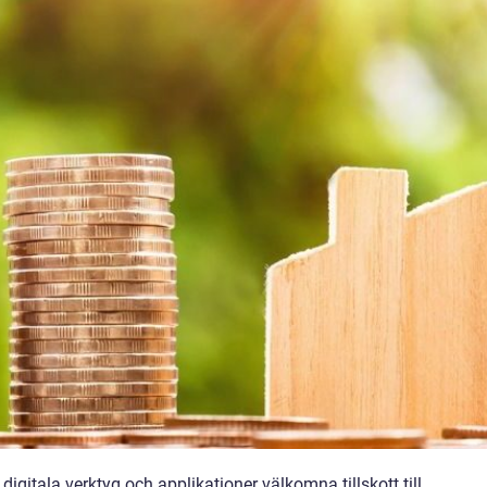
igitala verktyg och applikationer välkomna tillskott till