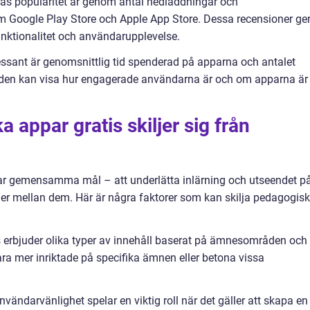
rnas popularitet är genom antal nedladdningar och
m Google Play Store och Apple App Store. Dessa recensioner ge
ktionalitet och användarupplevelse.
essant är genomsnittlig tid spenderad på apparna och antalet
en kan visa hur engagerade användarna är och om apparna är
 appar gratis skiljer sig från
har gemensamma mål – att underlätta inlärning och utseendet p
nader mellan dem. Här är några faktorer som kan skilja pedagogis
s erbjuder olika typer av innehåll baserat på ämnesområden och
ara mer inriktade på specifika ämnen eller betona vissa
ändarvänlighet spelar en viktig roll när det gäller att skapa en