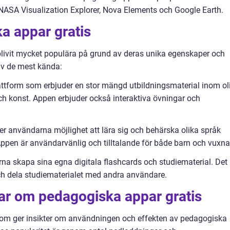
NASA Visualization Explorer, Nova Elements och Google Earth.
a appar gratis
blivit mycket populära på grund av deras unika egenskaper och
av de mest kända:
tform som erbjuder en stor mängd utbildningsmaterial inom ol
h konst. Appen erbjuder också interaktiva övningar och
r användarna möjlighet att lära sig och behärska olika språk
Appen är användarvänlig och tilltalande för både barn och vuxna
rna skapa sina egna digitala flashcards och studiematerial. Det
ch dela studiematerialet med andra användare.
gar om pedagogiska appar gratis
som ger insikter om användningen och effekten av pedagogiska