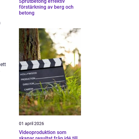
Sprutbetong effektiv
förstärkning av berg och
betong
a
ett
v
01 april 2026
Videoproduktion som
skapar resultat från idé till