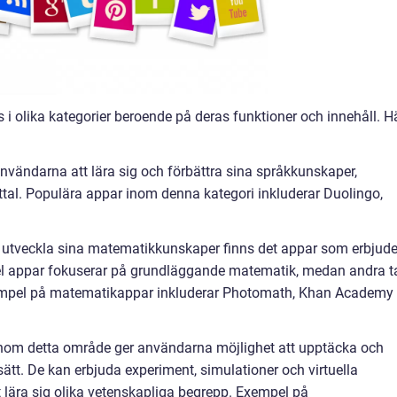
i olika kategorier beroende på deras funktioner och innehåll. H
nvändarna att lära sig och förbättra sina språkkunskaper,
ttal. Populära appar inom denna kategori inkluderar Duolingo,
 utveckla sina matematikkunskaper finns det appar som erbjude
el appar fokuserar på grundläggande matematik, medan andra t
mpel på matematikappar inkluderar Photomath, Khan Academy
inom detta område ger användarna möjlighet att upptäcka och
sätt. De kan erbjuda experiment, simulationer och virtuella
tt lära sig olika vetenskapliga begrepp. Exempel på