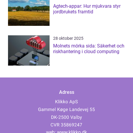
Agtech-appar: Hur mjukvara styr
jordbrukets framtid
28 oktober 2025
Molnets mörka sida: Säkerhet och
riskhantering i cloud computing
Adress
web:
www.klikko.dk