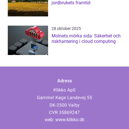
jordbrukets framtid
28 oktober 2025
Molnets mörka sida: Säkerhet och
riskhantering i cloud computing
Adress
web:
www.klikko.dk