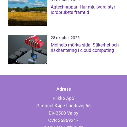
Agtech-appar: Hur mjukvara styr
jordbrukets framtid
28 oktober 2025
Molnets mörka sida: Säkerhet och
riskhantering i cloud computing
Adress