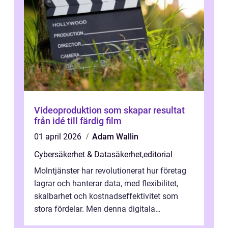
Videoproduktion som skapar resultat
från idé till färdig film
01 april 2026
Adam Wallin
Cybersäkerhet & Datasäkerhet
,
editorial
Molntjänster har revolutionerat hur företag
lagrar och hanterar data, med flexibilitet,
skalbarhet och kostnadseffektivitet som
stora fördelar. Men denna digitala
transformation kommer ...