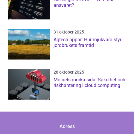
ansvaret?
31 oktober 2025
Agtech-appar: Hur mjukvara styr
jordbrukets framtid
28 oktober 2025
Molnets mörka sida: Säkerhet och
riskhantering i cloud computing
Adress