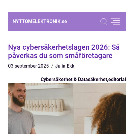
NYTTOMELEKTRONIK.
se
Nya cybersäkerhetslagen 2026: Så
påverkas du som småföretagare
03 september 2025
Julia Ekk
Cybersäkerhet & Datasäkerhet
,
editorial