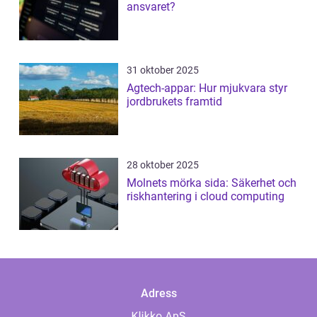
ansvaret?
31 oktober 2025
Agtech-appar: Hur mjukvara styr
jordbrukets framtid
28 oktober 2025
Molnets mörka sida: Säkerhet och
riskhantering i cloud computing
Adress