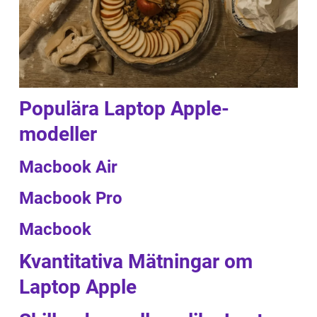
Populära Laptop Apple-
modeller
Macbook Air
Macbook Pro
Macbook
Kvantitativa Mätningar om
Laptop Apple