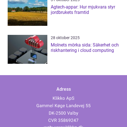
Agtech-appar: Hur mjukvara styr
jordbrukets framtid
28 oktober 2025
Molnets mörka sida: Säkerhet och
riskhantering i cloud computing
Adress