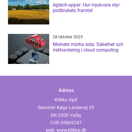
Agtech-appar: Hur mjukvara styr
jordbrukets framtid
28 oktober 2025
Molnets mörka sida: Säkerhet och
riskhantering i cloud computing
Adress
web:
www.klikko.dk