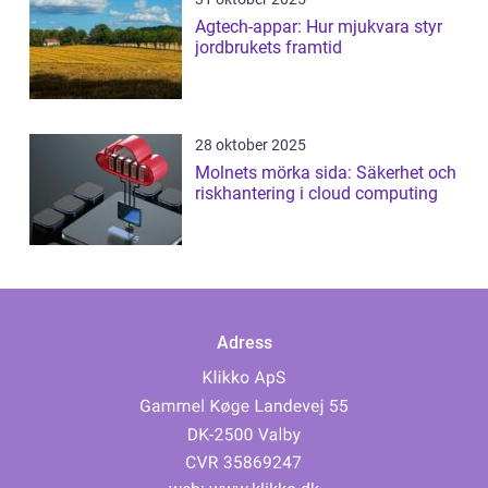
Agtech-appar: Hur mjukvara styr
jordbrukets framtid
28 oktober 2025
Molnets mörka sida: Säkerhet och
riskhantering i cloud computing
Adress