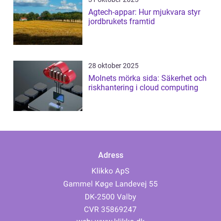
Agtech-appar: Hur mjukvara styr
jordbrukets framtid
28 oktober 2025
Molnets mörka sida: Säkerhet och
riskhantering i cloud computing
Adress