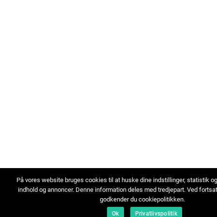
På vores website bruges cookies til at huske dine indstillinger, statistik o
indhold og annoncer. Denne information deles med tredjepart. Ved fortsa
godkender du cookiepolitikken.
Ok
Privatlivspolitik