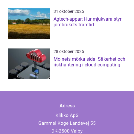
31 oktober 2025
Agtech-appar: Hur mjukvara styr
jordbrukets framtid
28 oktober 2025
Molnets mörka sida: Säkerhet och
riskhantering i cloud computing
Adress