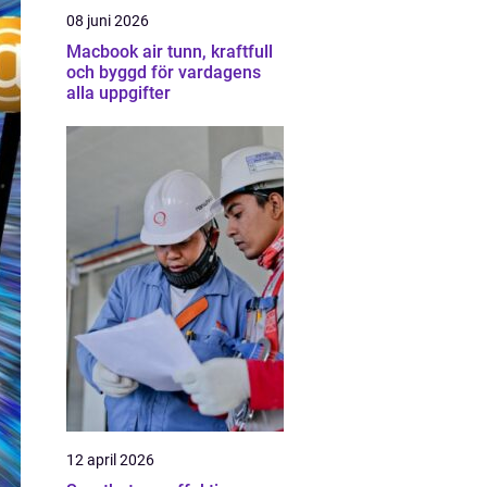
08 juni 2026
Macbook air tunn, kraftfull
och byggd för vardagens
alla uppgifter
12 april 2026