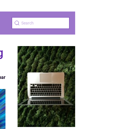
g
par