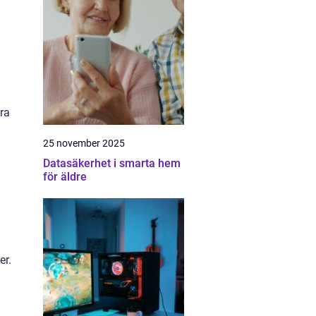
ra
25 november 2025
Datasäkerhet i smarta hem
för äldre
er.