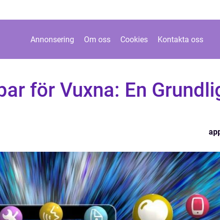
Annonsering
Om oss
Cookies
Kontakta oss
par för Vuxna: En Grundli
ap