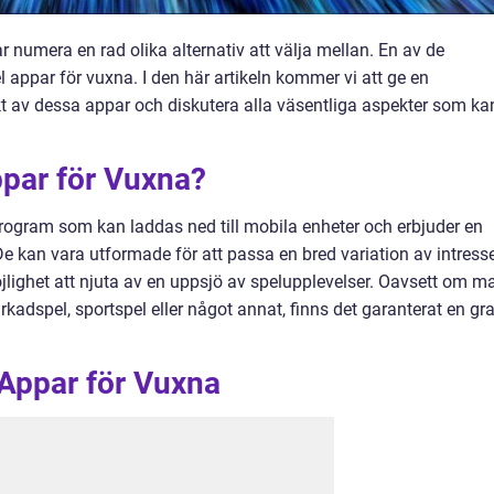
 numera en rad olika alternativ att välja mellan. En av de
l appar för vuxna. I den här artikeln kommer vi att ge en
t av dessa appar och diskutera alla väsentliga aspekter som ka
ppar för Vuxna?
program som kan laddas ned till mobila enheter och erbjuder en
De kan vara utformade för att passa en bred variation av intress
öjlighet att njuta av en uppsjö av spelupplevelser. Oavsett om m
arkadspel, sportspel eller något annat, finns det garanterat en gra
 Appar för Vuxna