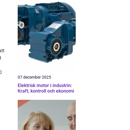
att
t
0
07 december 2025
Elektrisk motor i industrin:
Kraft, kontroll och ekonomi