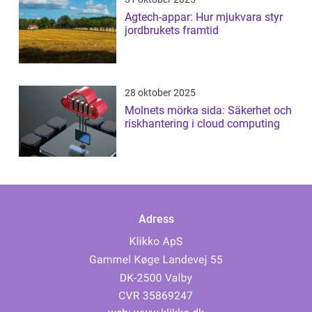
Agtech-appar: Hur mjukvara styr
jordbrukets framtid
28 oktober 2025
Molnets mörka sida: Säkerhet och
riskhantering i cloud computing
Adress