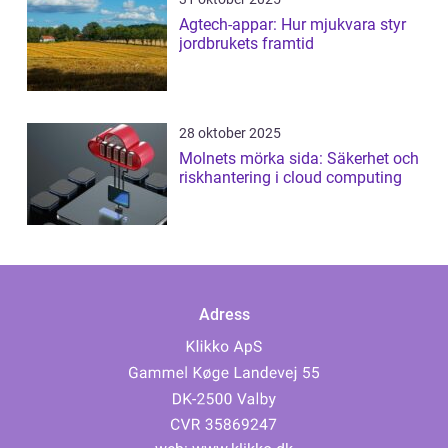
Agtech-appar: Hur mjukvara styr
jordbrukets framtid
28 oktober 2025
Molnets mörka sida: Säkerhet och
riskhantering i cloud computing
Adress