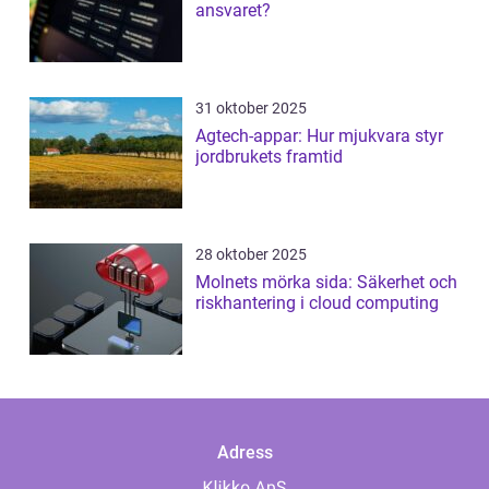
ansvaret?
31 oktober 2025
Agtech-appar: Hur mjukvara styr
jordbrukets framtid
28 oktober 2025
Molnets mörka sida: Säkerhet och
riskhantering i cloud computing
Adress