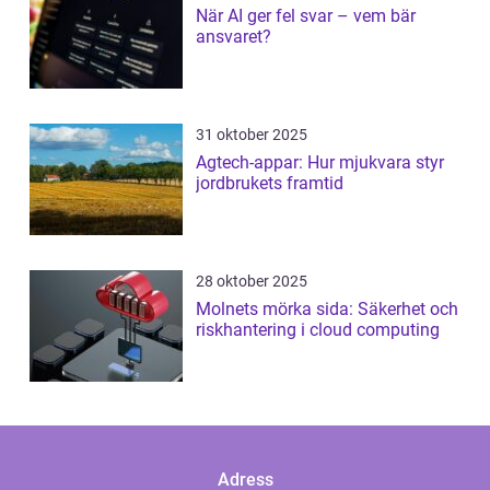
När AI ger fel svar – vem bär
ansvaret?
31 oktober 2025
Agtech-appar: Hur mjukvara styr
jordbrukets framtid
28 oktober 2025
Molnets mörka sida: Säkerhet och
riskhantering i cloud computing
Adress