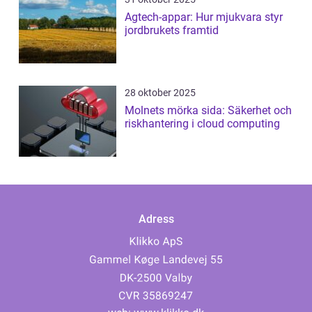
Agtech-appar: Hur mjukvara styr
jordbrukets framtid
28 oktober 2025
Molnets mörka sida: Säkerhet och
riskhantering i cloud computing
Adress