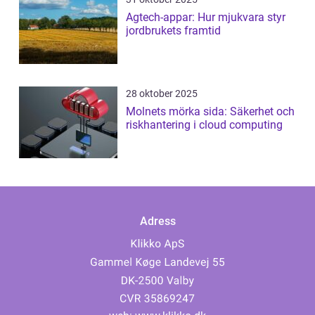
Agtech-appar: Hur mjukvara styr
jordbrukets framtid
28 oktober 2025
Molnets mörka sida: Säkerhet och
riskhantering i cloud computing
Adress