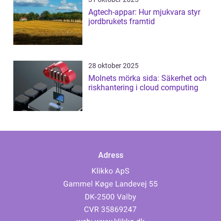
Agtech-appar: Hur mjukvara styr
jordbrukets framtid
28 oktober 2025
Molnets mörka sida: Säkerhet och
riskhantering i cloud computing
Adress