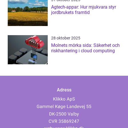
Agtech-appar: Hur mjukvara styr
jordbrukets framtid
28 oktober 2025
Molnets mörka sida: Säkerhet och
riskhantering i cloud computing
Adress