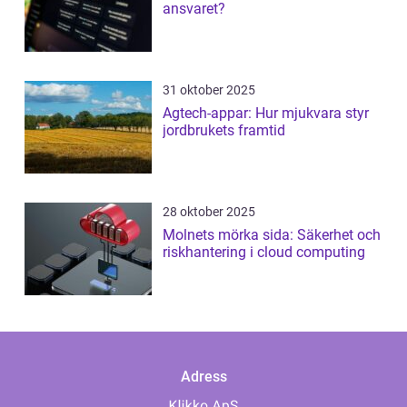
ansvaret?
31 oktober 2025
Agtech-appar: Hur mjukvara styr
jordbrukets framtid
28 oktober 2025
Molnets mörka sida: Säkerhet och
riskhantering i cloud computing
Adress