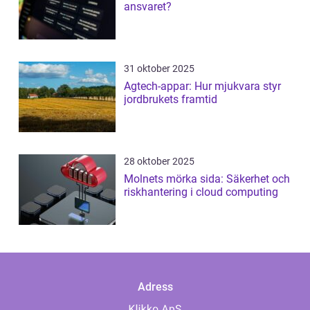
ansvaret?
31 oktober 2025
Agtech-appar: Hur mjukvara styr
jordbrukets framtid
28 oktober 2025
Molnets mörka sida: Säkerhet och
riskhantering i cloud computing
Adress