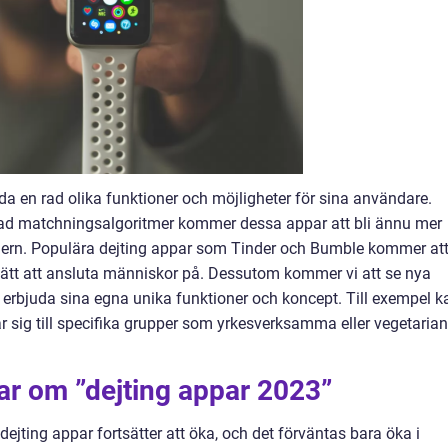
a en rad olika funktioner och möjligheter för sina användare.
cerad matchningsalgoritmer kommer dessa appar att bli ännu mer
artnern. Populära dejting appar som Tinder och Bumble kommer at
sätt att ansluta människor på. Dessutom kommer vi att se nya
rbjuda sina egna unika funktioner och koncept. Till exempel k
ar sig till specifika grupper som yrkesverksamma eller vegetarian
ar om ”dejting appar 2023”
ejting appar fortsätter att öka, och det förväntas bara öka i