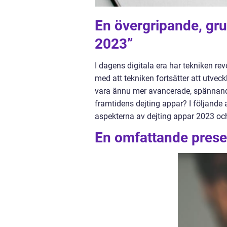
En övergripande, gru
2023”
I dagens digitala era har tekniken rev
med att tekniken fortsätter att utvec
vara ännu mer avancerade, spännande 
framtidens dejting appar? I följande a
aspekterna av dejting appar 2023 o
En omfattande presen