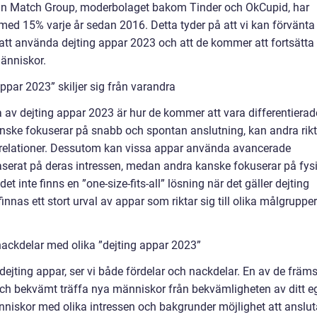
rån Match Group, moderbolaget bakom Tinder och OkCupid, har
ed 15% varje år sedan 2016. Detta tyder på att vi kan förvänta
att använda dejting appar 2023 och att de kommer att fortsätta
människor.
ppar 2023” skiljer sig från varandra
 av dejting appar 2023 är hur de kommer att vara differentierad
nske fokuserar på snabb och spontan anslutning, kan andra rik
a relationer. Dessutom kan vissa appar använda avancerade
aserat på deras intressen, medan andra kanske fokuserar på fys
 det inte finns en ”one-size-fits-all” lösning när det gäller dejting
nnas ett stort urval av appar som riktar sig till olika målgrupper
nackdelar med olika ”dejting appar 2023”
v dejting appar, ser vi både fördelar och nackdelar. En av de främ
 och bekvämt träffa nya människor från bekvämligheten av ditt e
niskor med olika intressen och bakgrunder möjlighet att anslut