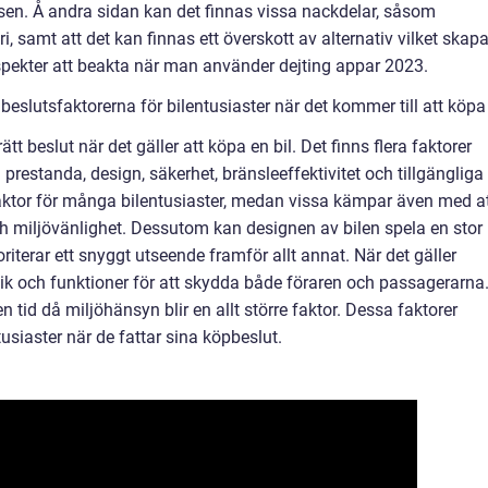
n. Å andra sidan kan det finnas vissa nackdelar, såsom
i, samt att det kan finnas ett överskott av alternativ vilket skapa
aspekter att beakta när man använder dejting appar 2023.
slutsfaktorerna för bilentusiaster när det kommer till att köpa 
 rätt beslut när det gäller att köpa en bil. Det finns flera faktorer
prestanda, design, säkerhet, bränsleeffektivitet och tillgängliga
aktor för många bilentusiaster, medan vissa kämpar även med a
ch miljövänlighet. Dessutom kan designen av bilen spela en stor
oriterar ett snyggt utseende framför allt annat. När det gäller
eknik och funktioner för att skydda både föraren och passagerarna
i en tid då miljöhänsyn blir en allt större faktor. Dessa faktorer
siaster när de fattar sina köpbeslut.