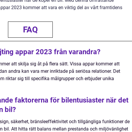
ilentusiaster när de köper en bil. Med denna omfattande
g appar 2023 kommer att vara en viktig del av vårt framtidens
FAQ
dejting appar 2023 från varandra?
er att skilja sig åt på flera sätt. Vissa appar kommer att
n andra kan vara mer inriktade på seriösa relationer. Det
riktar sig till specifika målgrupper och erbjuder unika
de faktorerna för bilentusiaster när det
n bil?
sign, säkerhet, bränsleeffektivitet och tillgängliga funktioner de
 bil. Att hitta rätt balans mellan prestanda och miljövänlighet