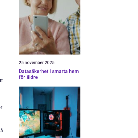
25 november 2025
Datasäkerhet i smarta hem
för äldre
tt
r
på