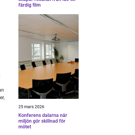
färdig film
t
an
er,
25 mars 2026
Konferens dalarna när
miljön gör skillnad för
mötet