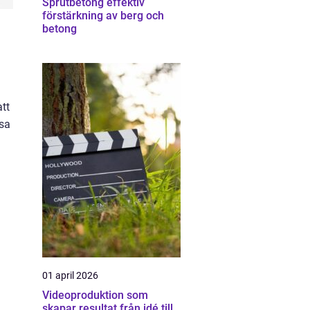
Sprutbetong effektiv
förstärkning av berg och
betong
att
ssa
01 april 2026
Videoproduktion som
skapar resultat från idé till