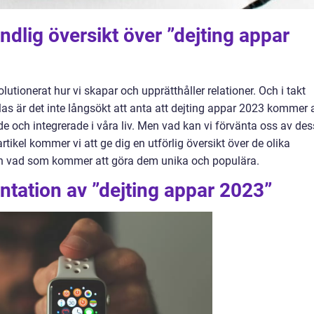
ndlig översikt över ”dejting appar
olutionerat hur vi skapar och upprätthåller relationer. Och i takt
klas är det inte långsökt att anta att dejting appar 2023 kommer 
och integrerade i våra liv. Men vad kan vi förvänta oss av de
rtikel kommer vi att ge dig en utförlig översikt över de olika
ch vad som kommer att göra dem unika och populära.
tation av ”dejting appar 2023”