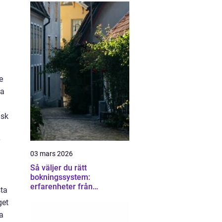
e
ta
isk
03 mars 2026
Så väljer du rätt
bokningssystem:
erfarenheter från
sta
användare av sirvoy
get
bokningssystem
a