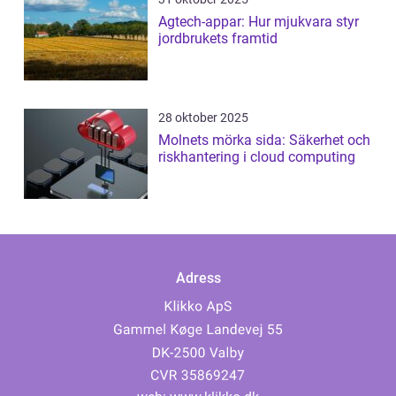
Agtech-appar: Hur mjukvara styr
jordbrukets framtid
28 oktober 2025
Molnets mörka sida: Säkerhet och
riskhantering i cloud computing
Adress