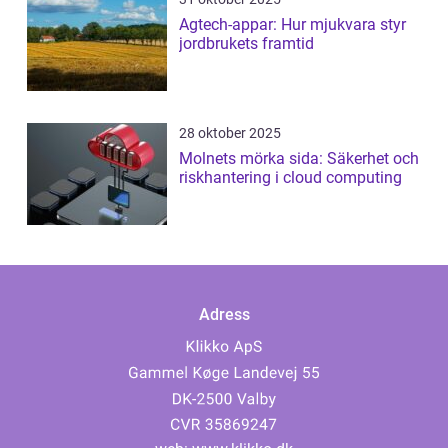
Agtech-appar: Hur mjukvara styr
jordbrukets framtid
28 oktober 2025
Molnets mörka sida: Säkerhet och
riskhantering i cloud computing
Adress