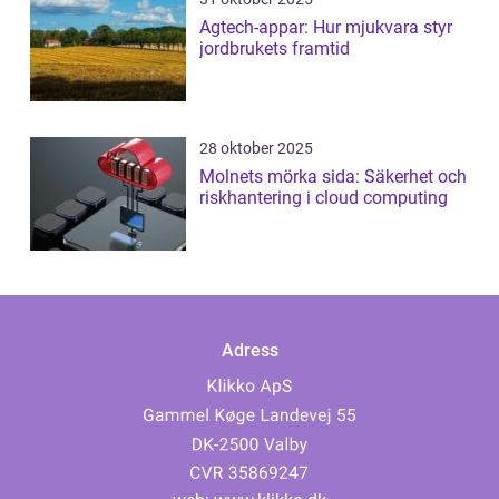
Agtech-appar: Hur mjukvara styr
jordbrukets framtid
28 oktober 2025
Molnets mörka sida: Säkerhet och
riskhantering i cloud computing
Adress