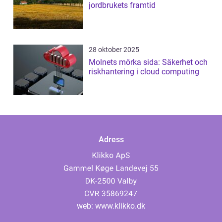
jordbrukets framtid
28 oktober 2025
Molnets mörka sida: Säkerhet och
riskhantering i cloud computing
Adress
web:
www.klikko.dk