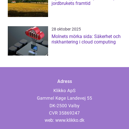
jordbrukets framtid
28 oktober 2025
Molnets mörka sida: Säkerhet och
riskhantering i cloud computing
Adress
web:
www.klikko.dk