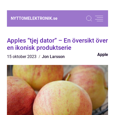
NYTTOMELEKTRONIK.
se
Apples ”tjej dator” – En översikt över
en ikonisk produktserie
Apple
15 oktober 2023
Jon Larsson