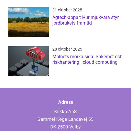
31 oktober 2025
Agtech-appar: Hur mjukvara styr
jordbrukets framtid
28 oktober 2025
Molnets mörka sida: Säkerhet och
riskhantering i cloud computing
Adress