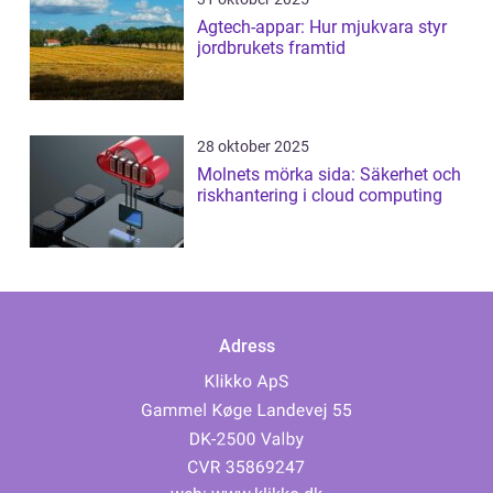
Agtech-appar: Hur mjukvara styr
jordbrukets framtid
28 oktober 2025
Molnets mörka sida: Säkerhet och
riskhantering i cloud computing
Adress