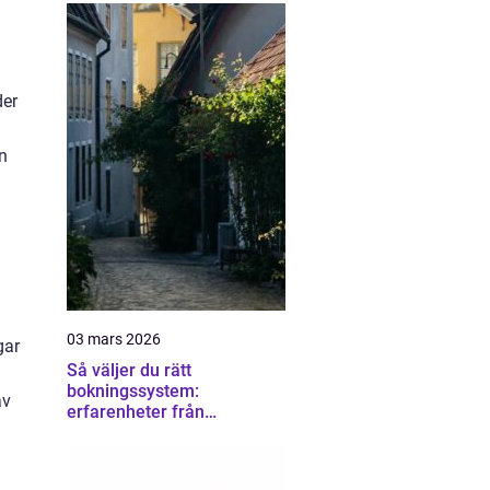
der
en
03 mars 2026
gar
Så väljer du rätt
bokningssystem:
av
erfarenheter från
användare av sirvoy
bokningssystem