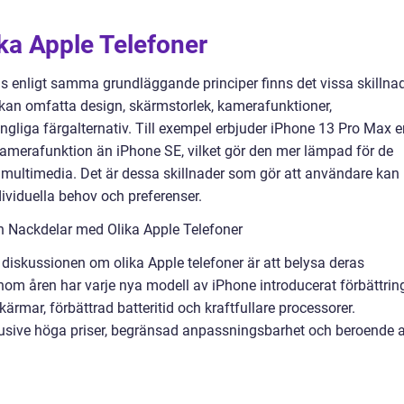
ika Apple Telefoner
las enligt samma grundläggande principer finns det vissa skillna
kan omfatta design, skärmstorlek, kamerafunktioner,
gängliga färgalternativ. Till exempel erbjuder iPhone 13 Pro Max 
amerafunktion än iPhone SE, vilket gör den mer lämpad för de
r multimedia. Det är dessa skillnader som gör att användare kan
ividuella behov och preferenser.
h Nackdelar med Olika Apple Telefoner
d diskussionen om olika Apple telefoner är att belysa deras
enom åren har varje nya modell av iPhone introducerat förbättrin
ärmar, förbättrad batteritid och kraftfullare processorer.
klusive höga priser, begränsad anpassningsbarhet och beroende 