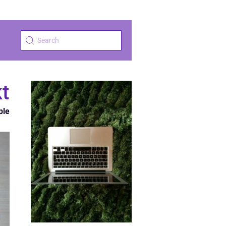
t
ple