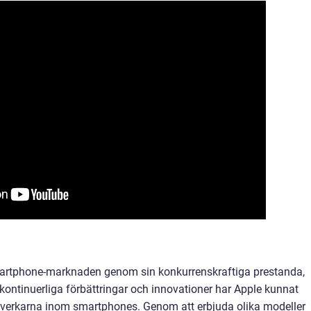
smartphone-marknaden genom sin konkurrenskraftiga prestanda,
kontinuerliga förbättringar och innovationer har Apple kunnat
llverkarna inom smartphones. Genom att erbjuda olika modeller