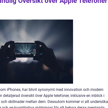
ndlig Översikt över Apple Telefoner
 som iPhones, har blivit synonymt med innovation och modern
 detaljerad översikt över Apple telefoner, inklusive en inblick i
et och skillnader mellan dem. Dessutom kommer vi att undersöka
r och ge kvantitativa mätningar för att belysa deras prestanda.