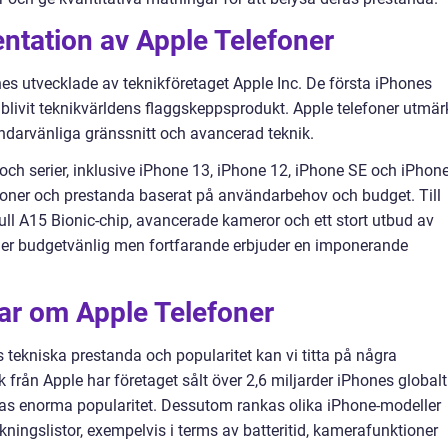
ntation av Apple Telefoner
nes utvecklade av teknikföretaget Apple Inc. De första iPhones
livit teknikvärldens flaggskeppsprodukt. Apple telefoner utmär
ndarvänliga gränssnitt och avancerad teknik.
r och serier, inklusive iPhone 13, iPhone 12, iPhone SE och iPhon
tioner och prestanda baserat på användarbehov och budget. Till
ull A15 Bionic-chip, avancerade kameror och ett stort utbud av
mer budgetvänlig men fortfarande erbjuder en imponerande
ar om Apple Telefoner
s tekniska prestanda och popularitet kan vi titta på några
ik från Apple har företaget sålt över 2,6 miljarder iPhones globalt
eras enorma popularitet. Dessutom rankas olika iPhone-modeller
kningslistor, exempelvis i terms av batteritid, kamerafunktioner