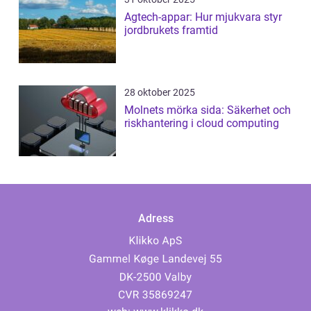
Agtech-appar: Hur mjukvara styr
jordbrukets framtid
28 oktober 2025
Molnets mörka sida: Säkerhet och
riskhantering i cloud computing
Adress