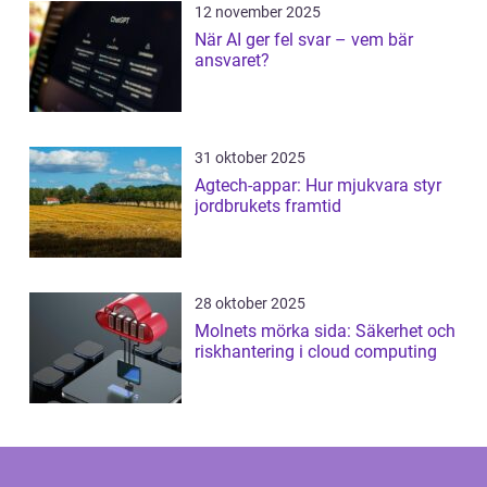
12 november 2025
När AI ger fel svar – vem bär
ansvaret?
31 oktober 2025
Agtech-appar: Hur mjukvara styr
jordbrukets framtid
28 oktober 2025
Molnets mörka sida: Säkerhet och
riskhantering i cloud computing